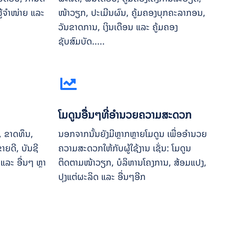
ູ້ຈຳໜ່າຍ ແລະ
ໜ້າວຽກ, ປະເມີນຜົນ, ຄູ້ມຄອງບຸກຄະລາກອນ,
ວັນຂາດການ, ເງິນເດືອນ ແລະ ຄູ້ມຄອງ
ຊັບສົມບັດ.....
ໂມດູນອື່ນໆທີ່ອຳນວຍຄວາມສະດວກ
, ຂາດທຶນ,
ນອກຈາກນັ້ນຍັງມີຫຼາກຫຼາຍໂມດູນ ເພື່ອອຳນວຍ
າຍດີ, ບັນຊີ
ຄວາມສະດວກໃຫ້ກັບຜູ້ໃຊ້ງານ ເຊັ່ນ: ໂມດູນ
ແລະ ອື່ນໆ ຫຼາ
ຕິດຕາມໜ້າວຽກ,​ ບໍລິຫານໂຄງການ, ສ້ອມແປງ,
ປຸງແຕ່ຜະລິດ ແລະ ອື່ນໆອີກ