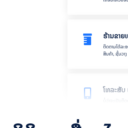
ຮ້ານຂາຍເຫຼ
ຕິດຕາມໄດ້ລະອ
ສິນຄ້າ, ຊັ້ນວາງ
ໂທລະສັບ 
ບໍ່ວ່າຈະເປັນ
ສິນຄ້າບໍລິການ