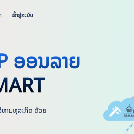
າ
ເຂົ້າສູ່ລະບົບ
RP ອອນລາຍ
MART
ລິຫານທຸລະກິດ ດ້ວຍ