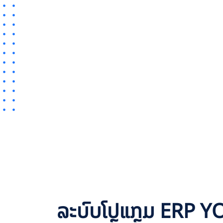
ລະບົບໂປຼແກຼມ ERP