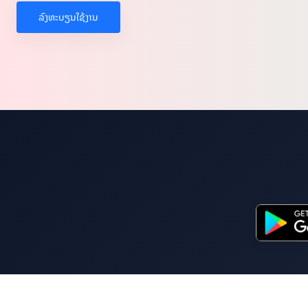
ລົງທະບຽນໃຊ້ງານ