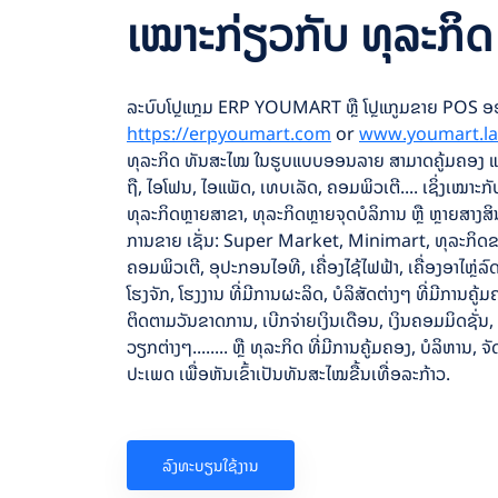
ເໝາະກ່ຽວກັບ ທຸລະກິດ
ລະບົບໂປຼແກຼມ ERP YOUMART ຫຼື ໂປຼແກູມຂາຍ POS 
https://erpyoumart.com
or
www.youmart.la
ທຸລະກິດ ທັນສະໄໝ ໃນຮູບແບບອອນລາຍ ສາມາດຄູ້ມຄອງ ແລະ
ຖື, ໄອໂຟນ, ໄອແພັດ, ເທບເລັດ​, ຄອມພິວເຕີ.... ເຊິ່ງເໝາະກ
ທຸລະກິດຫຼາຍສາຂາ, ທຸລະກິດຫຼາຍຈຸດບໍລິການ ຫຼື ຫຼາຍສາງ
ການຂາຍ ເຊັ່ນ: Super Market, Minimart, ທຸລະກິດຂາ
ຄອມພິວເຕີ, ອຸປະກອນໄອທີ, ເຄື່ອງໄຊ້ໄຟຟ້າ, ເຄື່ອງອາໄຫຼ່ລົດ
ໂຮງຈັກ, ໂຮງງານ ທີ່ມີການຜະລິດ, ບໍລິສັດຕ່າງໆ ທີ່ມີການຄ
ຕິດຕາມວັນຂາດການ, ເບີກຈ່າຍເງິນເດືອນ, ເງິນຄອມມິດຊັ່ນ,
ວຽກຕ່າງໆ........ ຫຼື ທຸລະກິດ ທີ່ມີການຄູ້ມຄອງ, ບໍລິຫານ
ປະເພດ ເພື່ອຫັນເຂົ້າເປັນທັນສະໄໝຂື້ນເທື່ອລະກ້າວ.
ລົງທະບຽນໃຊ້ງານ