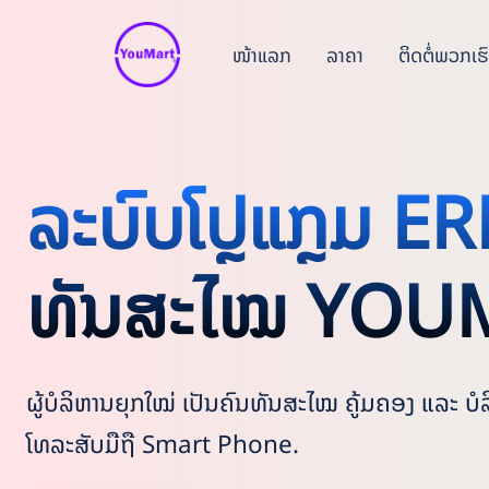
ໜ້າແລກ
ລາຄາ
ຕິດຕໍ່ພວກເຮົ
ລະບົບໂປຼແກຼມ E
ທັນສະໄໝ YOU
ຜູ້ບໍລິຫານຍຸກໃໝ່ ເປັນຄົນທັນສະໄໝ ຄູ້ມຄອງ ແລະ ບໍ
ໂທລະສັບມືຖື Smart Phone.