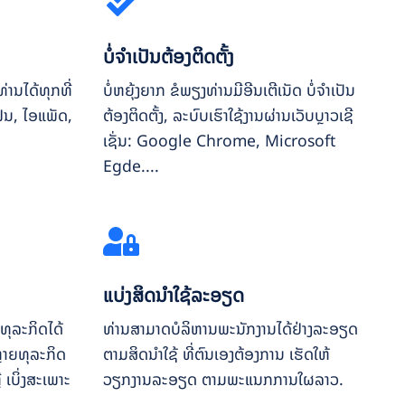
ບໍ່ຈຳເປັນຕ້ອງຕິດຕັ້ງ
ານໄດ້ທຸກທີ່
ບໍ່ຫຍຸ້ງຍາກ ຂໍພຽງທ່ານມີອີນເຕີເນັດ ບໍ່ຈຳເປັນ
ຟນ, ໄອແພັດ,
ຕ້ອງຕິດຕັ້ງ, ລະບົບເຮົາໃຊ້ງານຜ່ານເວັບບຼາວເຊີ
ເຊັ່ນ: Google Chrome, Microsoft
Egde....
ແບ່ງສິດນຳໃຊ້ລະອຽດ
ທຸລະກິດໄດ້
ທ່ານສາມາດບໍລິຫານພະນັກງານໄດ້ຢ່າງລະອຽດ
ຫຼາຍທຸລະກິດ
ຕາມສິດນຳໃຊ້ ທີ່ຕົນເອງຕ້ອງການ ເຮັດໃຫ້
 ເບິ່ງສະເພາະ
ວຽກງານລະອຽດ ຕາມພະແນກການໃຜລາວ.