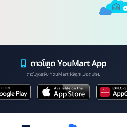
ດາວໂຫຼດ YouMart App
ດາວໂຫຼດແອັບ YouMart ໄດ້ທຸກແພລດຟອມ