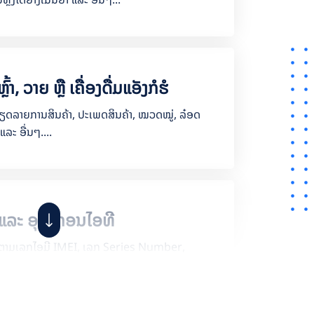
ົ້າ, ວາຍ ຫຼື ເຄື່ອງດື່ມແອັງກໍຮໍ
ຽດລາຍການສິນຄ້າ, ປະເພດສິນຄ້າ, ໝວດໝູ່, ລ໋ອດ
 ແລະ ອື່ນໆ....
ແລະ ອຸປະກອນໄອທີ
ຕິດຕາມເລກໄອມີ IMEI, ເລກ Series Number,
, ສີສັນ, ຂະໜາດ, ປະເພດລາຄາ ແລະ ອື່ນໆ....