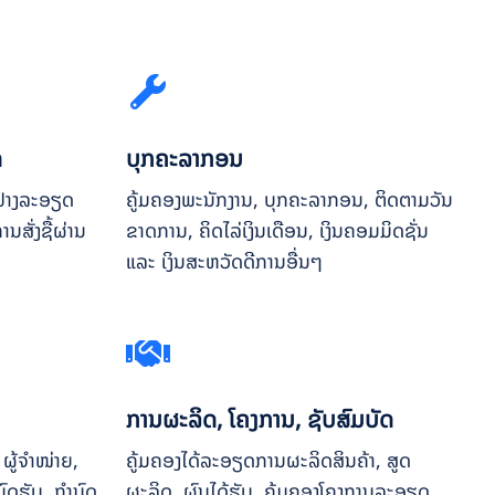
ດ
ບຸກຄະລາກອນ
ຢ່າງລະອຽດ
ຄູ້ມຄອງພະນັກງານ, ບຸກຄະລາກອນ, ຕິດຕາມວັນ
ນສັ່ງຊື້ຜ່ານ
ຂາດການ, ຄິດໄລ່ເງິນເດືອນ, ເງິນຄອມມິດຊັ່ນ
ແລະ ເງິນສະຫວັດດີການອື່ນໆ
ການຜະລິດ, ໂຄງການ, ຊັບສົມບັດ
ຜູ້ຈຳໜ່າຍ,
ຄູ້ມຄອງໄດ້ລະອຽດການຜະລິດສິນຄ້າ, ສູດ
ຳນົດຮັບ,​ ກຳນົດ
ຜະລິດ, ຜົນໄດ້ຮັບ, ຄູ້ມຄອງໂຄງການລະອຽດ,