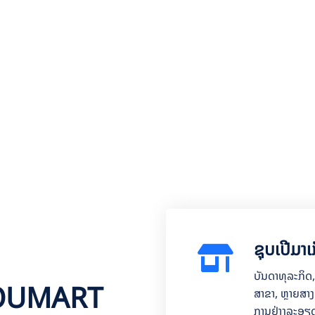
ຊຸບເປີມາເ
ບັນດາທຸລະກິດ,
 YOUMART
ສາຂາ, ຫຼາຍສາ
ການຢ່າງລະອຽດ 