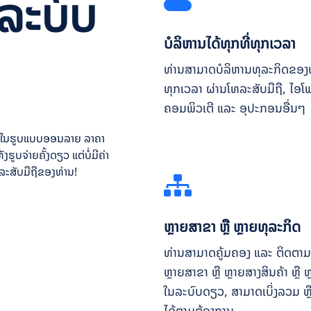
ລະບົບ
ບໍລິຫານໄດ້ທຸກທີ່ທຸກເວລາ
ທ່ານສາມາດບໍລິຫານທຸລະກິດຂອງທ່
ທຸກເວລາ ຜ່ານໂທລະສັບມືຖື, ໄອໂ
ຄອມພິວເຕີ ແລະ ອຸປະກອນອື່ນໆ
ືຖື ໃນຮູບແບບອອນລາຍ ລາຄາ
ຮູບຈ່າຍຄັ້ງດຽວ ແຕ່ບໍ່ມີຄ່າ
ລະສັບມືຖືຂອງທ່ານ!
ຫຼາຍສາຂາ ຫຼື ຫຼາຍທຸລະກິດ
ທ່ານສາມາດຄູ້ມຄອງ ແລະ ຕິດຕາມ
ຫຼາຍສາຂາ ຫຼື ຫຼາຍສາງສິນຄ້າ ຫຼື 
ໃນລະບົບດຽວ, ສາມາດເບິ່ງລວມ ຫຼື
ໄດ້ຕາມຕ້ອງການ.