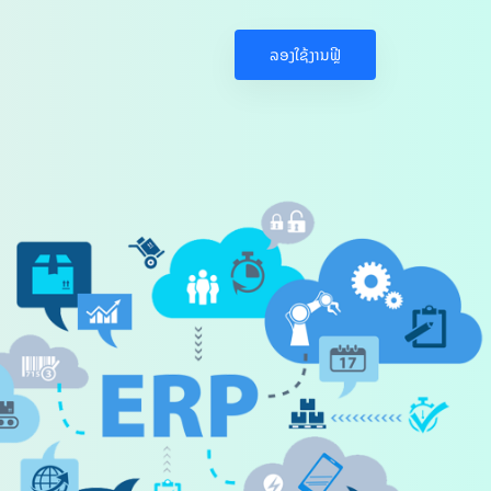
ລອງໃຊ້ງານຟຼີ