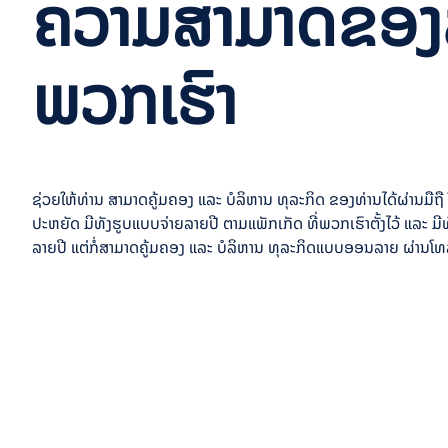
ຄວາມສາມາດຂອງ
ພວກເຮົາ
ຊ່ວຍໃຫ້ທ່ານ ສາມາດຄູ້ມຄອງ ແລະ ບໍລິຫານ ທຸລະກິດ ຂອງທ່ານໄດ້ຜ່ານມ
ປະຫຍັດ ມີທັງຮູບແບບຈ່າຍລາຍປີ ຕາມແພັກເກັດ ທີ່ພວກເຮົາຕັ້ງໄວ້ ແລະ ມີທັງ
ລາຍປີ ແຕ່ກໍ່ສາມາດຄູ້ມຄອງ ແລະ ບໍລິຫານ ທຸລະກິດແບບອອນລາຍ ຜ່ານໂທ