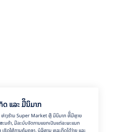
ກັດ ແລະ ມີິນິມາກ
 ຫ່າງຮ້ານ Super Market ຫຼື ມິນິມາກ ທີີ່ມີຫຼາຍ
ງສະນຄ້າ, ມີລະບົບຈັດການແຍກເປັນແຕ່ລະພະແນກ
ເຮັດໃຫ້ການຄູ້ມຄອງ, ບໍລິຫານ ທຸລະກິດໄດ້ງ່າຍ ແລະ