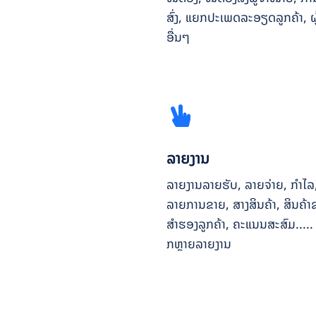
ສົ່ງ, ແຍກປະເພດລະອຽດລູກຄ້າ, ຜ
ອື່ນໆ
ລາຍງານ
ລາຍງານລາຍຮັບ, ລາຍຈ່າຍ, ກຳໄລ
ລາຍການຂາຍ, ສາງສິນຄ້າ, ສິນຄ້າຂ
ສຳຮອງລູກຄ້າ, ຄະແນນສະສົມ..... 
ກຫຼາຍລາຍງານ