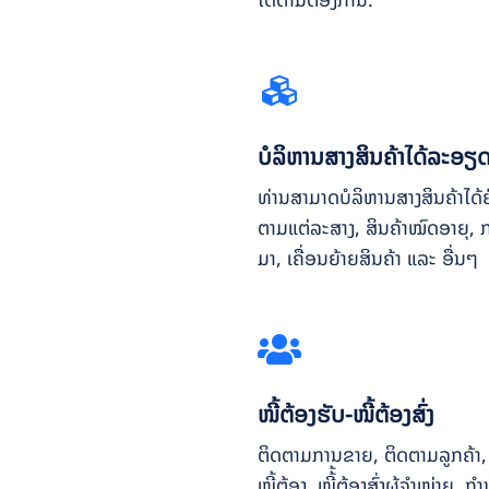
ບໍລິຫານສາງສິນຄ້າໄດ້ລະອຽ
ທ່ານສາມາດບໍລິຫານສາງສິນຄ້າໄດ້
ຕາມແຕ່ລະສາງ, ສິນຄ້າໝົດອາຍຸ, ກາ
ມາ, ເຄື່ອນຍ້າຍສິນຄ້າ ແລະ ອື່ນໆ
ໜີ້ຕ້ອງຮັບ-ໜີ້ຕ້ອງສົ່ງ
ຕິດຕາມການຂາຍ, ຕິດຕາມລູກຄ້າ, 
ໜີ້ຕ້ອງ, ໜີ້້ຕ້ອງສົ່ງຜູ້ຈຳໜ່າຍ, ກ