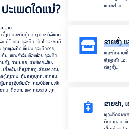
 ປະເພດໃດແນ່?
ທັນສະໄໝ....
ອອນລາຍ
ເຊິ່ງເປັນລະບົບຄູ້ມຄອງ ແລະ ບໍລິຫານ
ຂາຍສົ່ງ 
 ບໍລິຫານ ທຸລະກິດ ຜ່ານໂທລະສັບມື
ັບທຸກທຸລະກິດ ທີ່ເປັນທຸລະກິດຂາຍ,
ທຸລະກິດຂາຍທີ
ສິນຄ້າ. ເໝາະສຳລັບຫົວໜ່ວຍທຸລະກິດ
ທັງລູກຄ້າ ແລະ ຜ
ຍສົ່ງ, ຂາຍຍ່ອຍ, ຂາຍໂທລະສັບ,
ຕ້ອງສົ່ງ....
, ເສື້ອຜ້າ, ເຄື່ອງສຳອາງ, ຮ້ານອາຫານ,
ູ້ມຄອງໂຄງການ, ຄູ້ມຄອງບຸກຄະລາກອນ,
 ຄູ້ມຄອງຊັບສົມບັດ, ການບໍລິຫານໜ້າ
, ຈັດການ, ຕິດຕາມ ແລະ ການຂາຍ ທຸກ
ຂາຍຢາ, ເ
ທຸລະກິດຂາຍຢາ 
ຕິດຕາມວັນໝົດ
ເຄື່ອນໄຫວຍ້ອນຫ