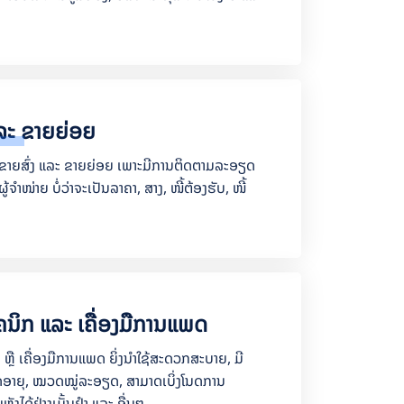
ແລະ ຂາຍຍ່ອຍ
່ຂາຍສົ່ງ ແລະ ຂາຍຍ່ອຍ ເພາະມີການຕິດຕາມລະອຽດ
ູ້ຈຳໜ່າຍ ບໍ່ວ່າຈະເປັນລາຄາ, ສາງ, ໜີ້ຕ້ອງຮັບ, ໜີ້
ຄນິກ ແລະ ເຄື່ອງມືການແພດ
ຫຼື ເຄື່ອງມືການແພດ ຍິ່ງນຳໃຊ້ສະດວກສະບາຍ, ມີ
ອາຍຸ, ໝວດໝູ່ລະອຽດ, ສາມາດເບິ່ງໂນດການ
ຼັງໄດ້ຢ່າງເມັ້ນຢຳ ແລະ ອື່ນໆ...